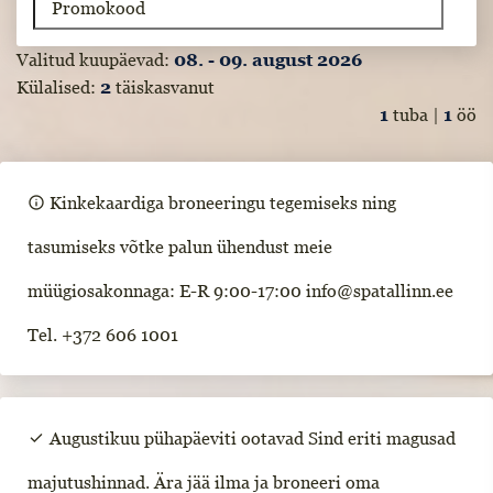
Valitud kuupäevad:
08. - 09. august 2026
Külalised:
2
täiskasvanut
1
tuba |
1
öö
info
Kinkekaardiga broneeringu tegemiseks ning
tasumiseks võtke palun ühendust meie
müügiosakonnaga: E-R 9:00-17:00 info@spatallinn.ee
Tel. +372 606 1001
check
Augustikuu pühapäeviti ootavad Sind eriti magusad
majutushinnad. Ära jää ilma ja broneeri oma