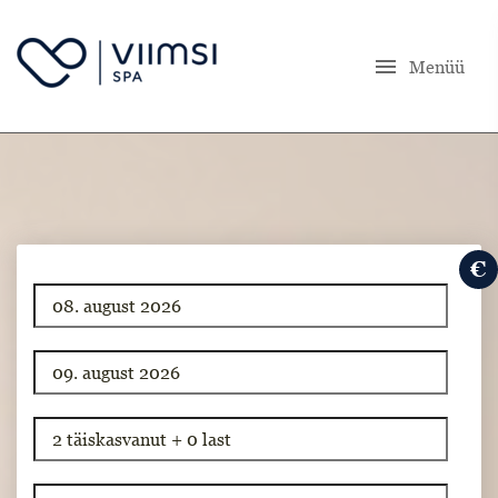
menu
Menüü
€