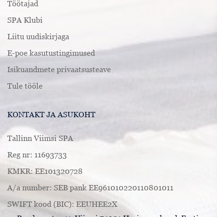
Töötajad
SPA Klubi
Liitu uudiskirjaga
E-poe kasutustingimused
Isikuandmete privaatsusteave
Tule tööle
KONTAKT JA ASUKOHT
Tallinn Viimsi SPA
Reg nr: 11693733
KMKR: EE101320728
A/a number: SEB pank EE961010220110801011
SWIFT kood (BIC): EEUHEE2X